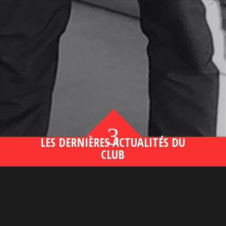
3
LES DERNIÈRES ACTUALITÉS DU
CLUB
Bahsegel yeni adresi190 (2)
lire plus