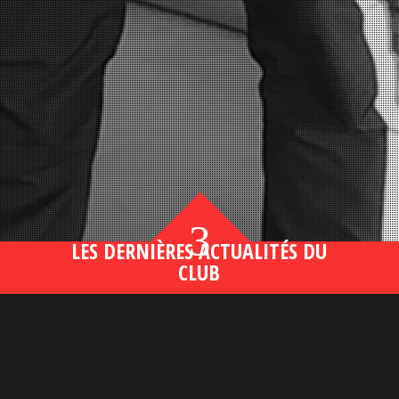
3
LES DERNIÈRES ACTUALITÉS DU
CLUB
Bahsegel yeni adresi190 (2)
lire plus