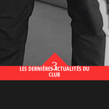
3
LES DERNIÈRES ACTUALITÉS DU
CLUB
Bahsegel yeni adresi190 (2)
lire plus