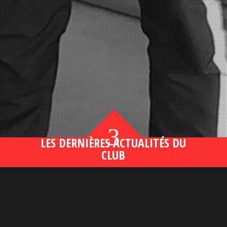
3
LES DERNIÈRES ACTUALITÉS DU
CLUB
Bahsegel yeni adresi190 (2)
lire plus