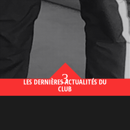
3
LES DERNIÈRES ACTUALITÉS DU
CLUB
Bahsegel yeni adresi190 (2)
lire plus