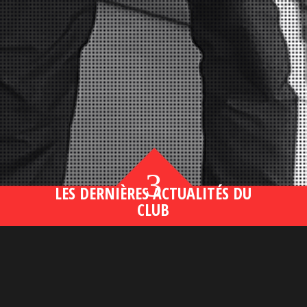
3
LES DERNIÈRES ACTUALITÉS DU
CLUB
Bahsegel yeni adresi190 (2)
lire plus