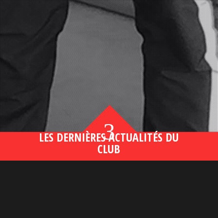
3
LES DERNIÈRES ACTUALITÉS DU
CLUB
Bahsegel yeni adresi190 (2)
lire plus