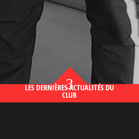
3
LES DERNIÈRES ACTUALITÉS DU
CLUB
Bahsegel yeni adresi190 (2)
lire plus