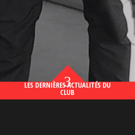
3
LES DERNIÈRES ACTUALITÉS DU
CLUB
Bahsegel yeni adresi190 (2)
lire plus