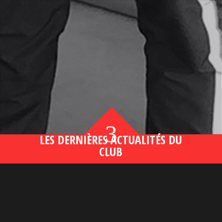
3
LES DERNIÈRES ACTUALITÉS DU
CLUB
Bahsegel yeni adresi190 (2)
lire plus