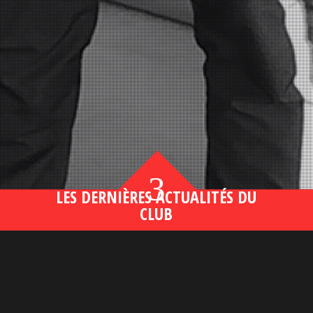
3
LES DERNIÈRES ACTUALITÉS DU
CLUB
Bahsegel yeni adresi190 (2)
lire plus