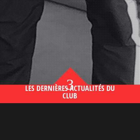
3
LES DERNIÈRES ACTUALITÉS DU
CLUB
Bahsegel yeni adresi190 (2)
lire plus