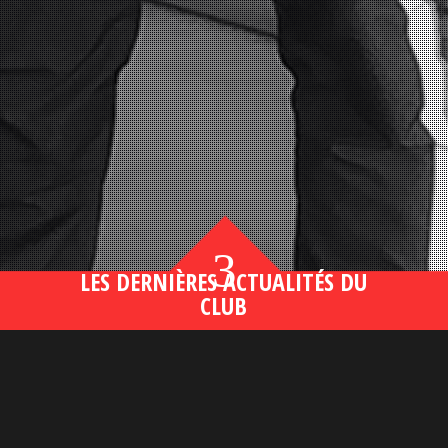
3
LES DERNIÈRES ACTUALITÉS DU
CLUB
Bahsegel yeni adresi190 (2)
lire plus