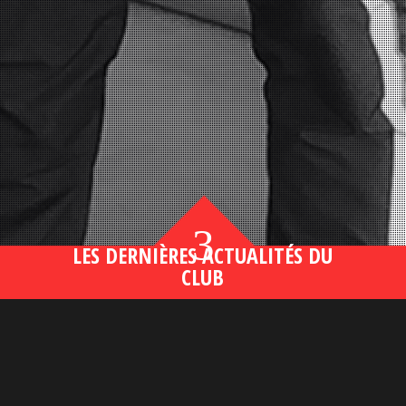
3
LES DERNIÈRES ACTUALITÉS DU
CLUB
Bahsegel yeni adresi190 (2)
lire plus