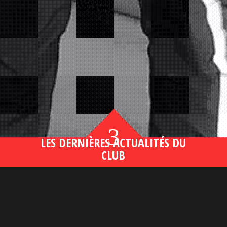
3
LES DERNIÈRES ACTUALITÉS DU
CLUB
Bahsegel yeni adresi190 (2)
lire plus