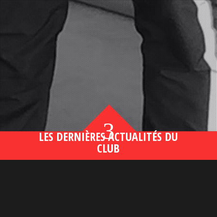
3
LES DERNIÈRES ACTUALITÉS DU
CLUB
Bahsegel yeni adresi190 (2)
lire plus