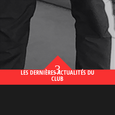
3
LES DERNIÈRES ACTUALITÉS DU
CLUB
Bahsegel yeni adresi190 (2)
lire plus