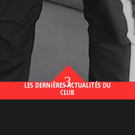
3
LES DERNIÈRES ACTUALITÉS DU
CLUB
Bahsegel yeni adresi190 (2)
lire plus