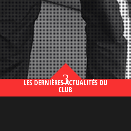
3
LES DERNIÈRES ACTUALITÉS DU
CLUB
Bahsegel yeni adresi190 (2)
lire plus