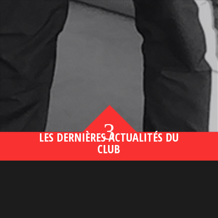
3
LES DERNIÈRES ACTUALITÉS DU
CLUB
Bahsegel yeni adresi190 (2)
lire plus