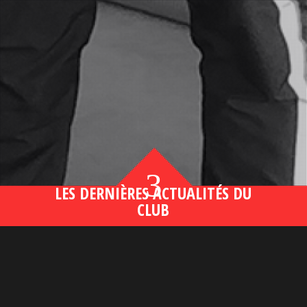
3
LES DERNIÈRES ACTUALITÉS DU
CLUB
Bahsegel yeni adresi190 (2)
lire plus