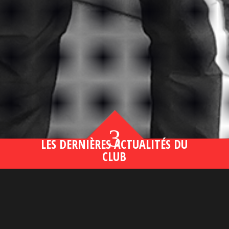
3
LES DERNIÈRES ACTUALITÉS DU
CLUB
Bahsegel yeni adresi190 (2)
lire plus