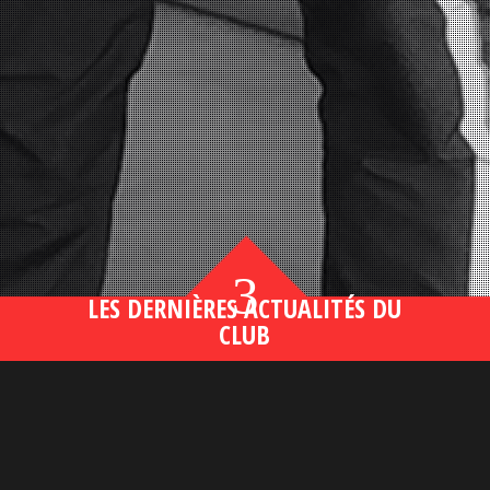
3
LES DERNIÈRES ACTUALITÉS DU
CLUB
Bahsegel yeni adresi190 (2)
lire plus