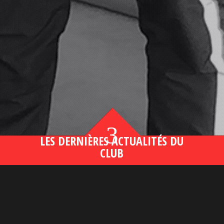
3
LES DERNIÈRES ACTUALITÉS DU
CLUB
Bahsegel yeni adresi190 (2)
lire plus