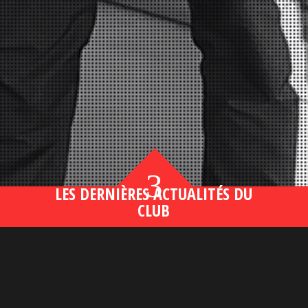
3
LES DERNIÈRES ACTUALITÉS DU
CLUB
Bahsegel yeni adresi190 (2)
lire plus