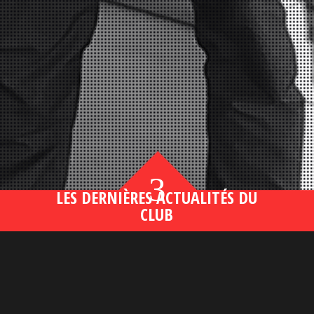
3
LES DERNIÈRES ACTUALITÉS DU
CLUB
Bahsegel yeni adresi190 (2)
lire plus