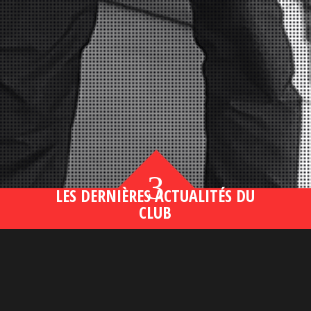
3
LES DERNIÈRES ACTUALITÉS DU
CLUB
Bahsegel yeni adresi190 (2)
lire plus