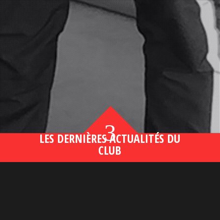
3
LES DERNIÈRES ACTUALITÉS DU
CLUB
Bahsegel yeni adresi190 (2)
lire plus