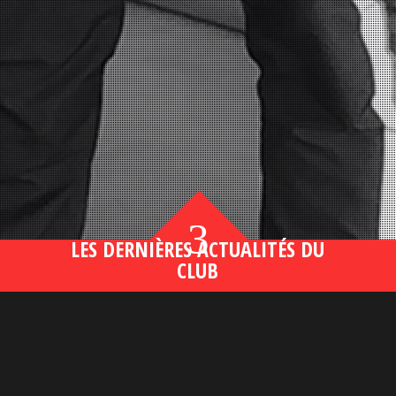
3
LES DERNIÈRES ACTUALITÉS DU
CLUB
Bahsegel yeni adresi190 (2)
lire plus