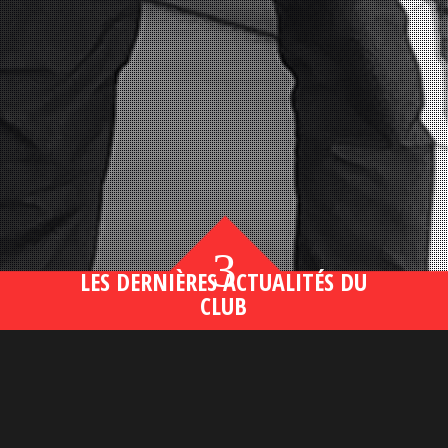
3
LES DERNIÈRES ACTUALITÉS DU
CLUB
Bahsegel yeni adresi190 (2)
lire plus