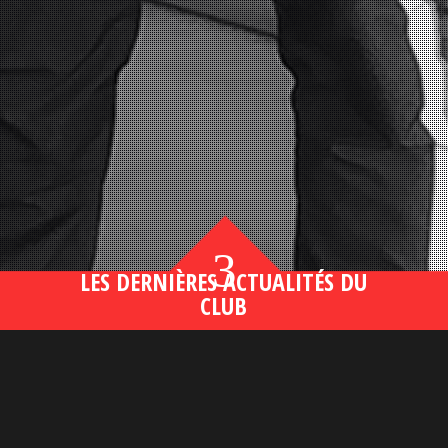
3
LES DERNIÈRES ACTUALITÉS DU
CLUB
Bahsegel yeni adresi190 (2)
lire plus