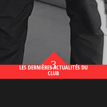
3
LES DERNIÈRES ACTUALITÉS DU
CLUB
Bahsegel yeni adresi190 (2)
lire plus