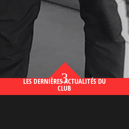
3
LES DERNIÈRES ACTUALITÉS DU
CLUB
Bahsegel yeni adresi190 (2)
lire plus