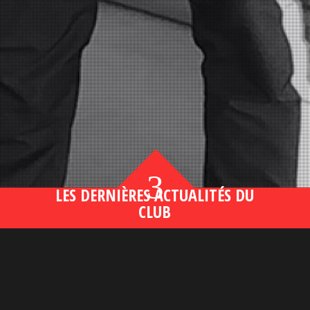
3
LES DERNIÈRES ACTUALITÉS DU
CLUB
Bahsegel yeni adresi190 (2)
lire plus