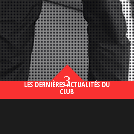
3
LES DERNIÈRES ACTUALITÉS DU
CLUB
Bahsegel yeni adresi190 (2)
lire plus