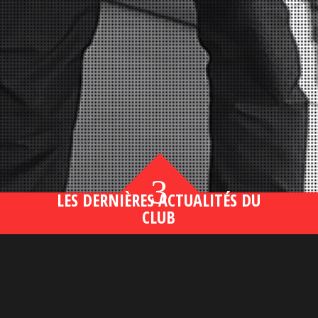
3
LES DERNIÈRES ACTUALITÉS DU
CLUB
Bahsegel yeni adresi190 (2)
lire plus