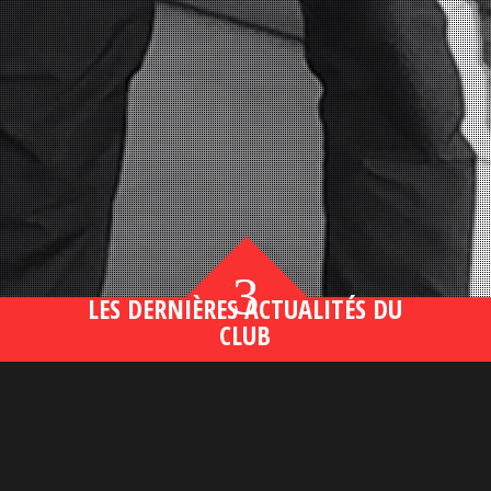
3
LES DERNIÈRES ACTUALITÉS DU
CLUB
Bahsegel yeni adresi190 (2)
lire plus