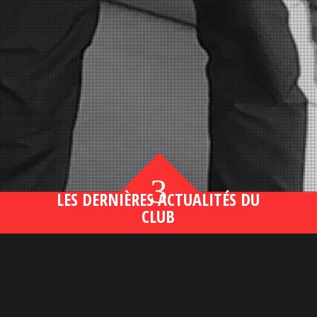
3
LES DERNIÈRES ACTUALITÉS DU
CLUB
Bahsegel yeni adresi190 (2)
lire plus