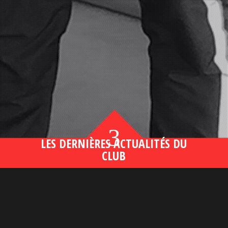
3
LES DERNIÈRES ACTUALITÉS DU
CLUB
Bahsegel yeni adresi190 (2)
lire plus