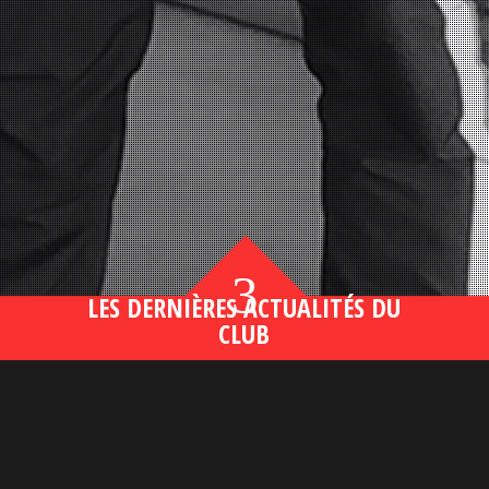
3
LES DERNIÈRES ACTUALITÉS DU
CLUB
Bahsegel yeni adresi190 (2)
lire plus