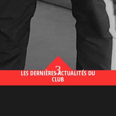
3
LES DERNIÈRES ACTUALITÉS DU
CLUB
Bahsegel yeni adresi190 (2)
lire plus