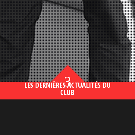
3
LES DERNIÈRES ACTUALITÉS DU
CLUB
Bahsegel yeni adresi190 (2)
lire plus