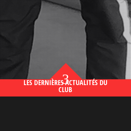
3
LES DERNIÈRES ACTUALITÉS DU
CLUB
Bahsegel yeni adresi190 (2)
lire plus