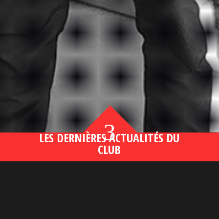
3
LES DERNIÈRES ACTUALITÉS DU
CLUB
Bahsegel yeni adresi190 (2)
lire plus