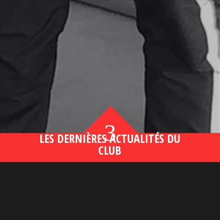
3
LES DERNIÈRES ACTUALITÉS DU
CLUB
Bahsegel yeni adresi190 (2)
lire plus