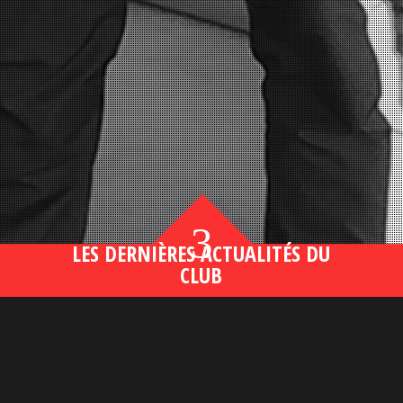
3
LES DERNIÈRES ACTUALITÉS DU
CLUB
Bahsegel yeni adresi190 (2)
lire plus