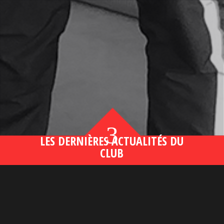
3
LES DERNIÈRES ACTUALITÉS DU
CLUB
Bahsegel yeni adresi190 (2)
lire plus