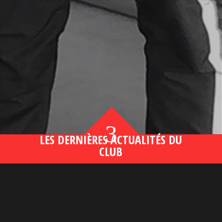
3
LES DERNIÈRES ACTUALITÉS DU
CLUB
Bahsegel yeni adresi190 (2)
lire plus