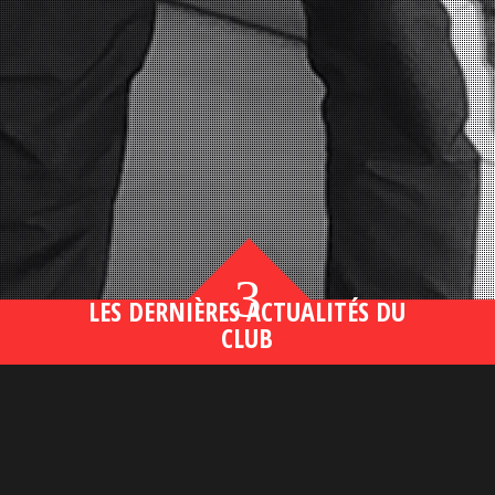
3
LES DERNIÈRES ACTUALITÉS DU
CLUB
Bahsegel yeni adresi190 (2)
lire plus