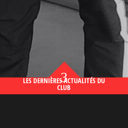
3
LES DERNIÈRES ACTUALITÉS DU
CLUB
Bahsegel yeni adresi190 (2)
lire plus